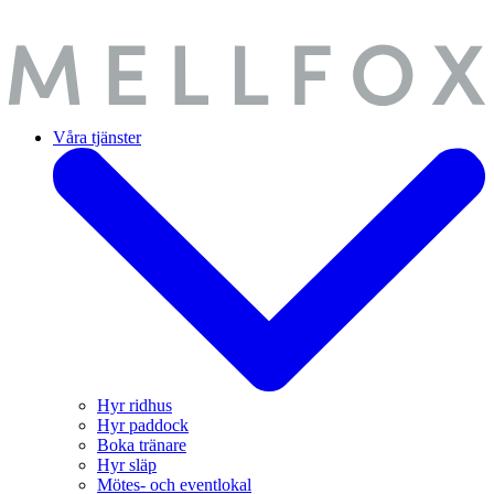
Våra tjänster
Hyr ridhus
Hyr paddock
Boka tränare
Hyr släp
Mötes- och eventlokal