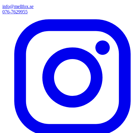
info@mellfox.se
076-7629955