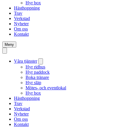
Hyr box
Hästhoppning
Trav
Verkstad
Nyheter
Om oss
Kontakt
Meny
Våra tjänster
Hyr ridhus
Hyr paddock
Boka tränare
Hyr släp
Mötes- och eventlokal
Hyr box
Hästhoppning
Trav
Verkstad
Nyheter
Om oss
Kontakt