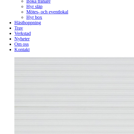
Boka tränare
Hyr släp
Mötes- och eventlokal
Hyr box
Hästhoppning
Trav
Verkstad
Nyheter
Om oss
Kontakt