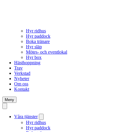
Hyr ridhus
Hyr paddock
Boka tränare
Hyr släp
Mötes- och eventlokal
Hyr box
Hästhoppning
Trav
Verkstad
Nyheter
Om oss
Kontakt
Meny
Våra tjänster
Hyr ridhus
Hyr paddock