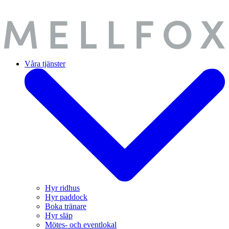
Våra tjänster
Hyr ridhus
Hyr paddock
Boka tränare
Hyr släp
Mötes- och eventlokal