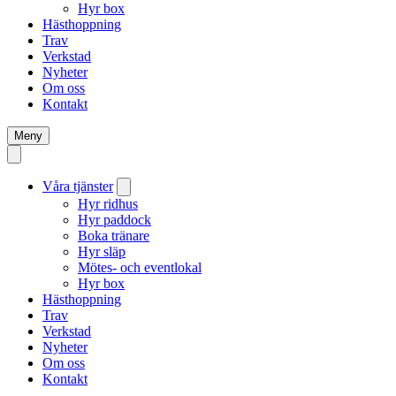
Hyr box
Hästhoppning
Trav
Verkstad
Nyheter
Om oss
Kontakt
Meny
Våra tjänster
Hyr ridhus
Hyr paddock
Boka tränare
Hyr släp
Mötes- och eventlokal
Hyr box
Hästhoppning
Trav
Verkstad
Nyheter
Om oss
Kontakt